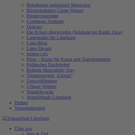
Beteiligung gehörloser Menschen
Bürgerinitiative Unser Wasser
Bürger:innenräte
Commons Zentrum
Dialogo
Die Krisen überwinden (Sendung bei Radio Zusa)
Lastenräder für Lüneburg
Lüne-Blog
Lüne-Stream
moktwi eG
Pluto – Raum für Kunst und Transformation
Politisches Nachtgebet
Rethink Masculinity Day
Theaterprojekt „Utopia“
Umweltfilmtage
Urbane Wildnis
Wandelwoche
WohnWende Lüneburg
Partner
Veranstaltungen
Über uns
Idee & Ziel