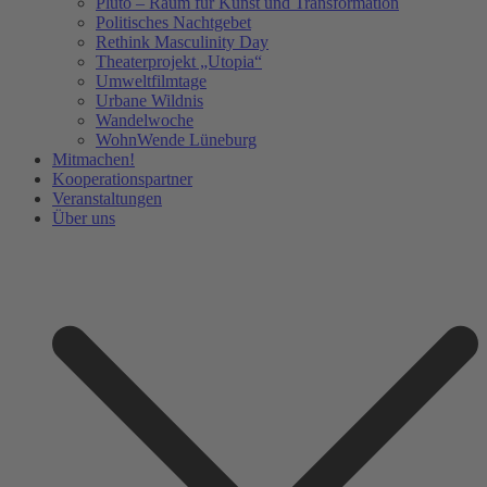
Pluto – Raum für Kunst und Transformation
Politisches Nachtgebet
Rethink Masculinity Day
Theaterprojekt „Utopia“
Umweltfilmtage
Urbane Wildnis
Wandelwoche
WohnWende Lüneburg
Mitmachen!
Kooperationspartner
Veranstaltungen
Über uns