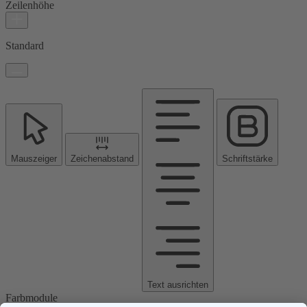
Zeilenhöhe
Standard
Mauszeiger
Zeichenabstand
Schriftstärke
Text ausrichten
Farbmodule