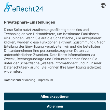
Heller Kontrast
Hoher Kontrast
Einfarbig
Orientierungsmodule
Leselinie
Leseansicht
Bilder ausblenden
Inhalt hervorheben
Animationen stoppen
Links hervorheben
Skip To Content
Einstellungen zurücksetzen